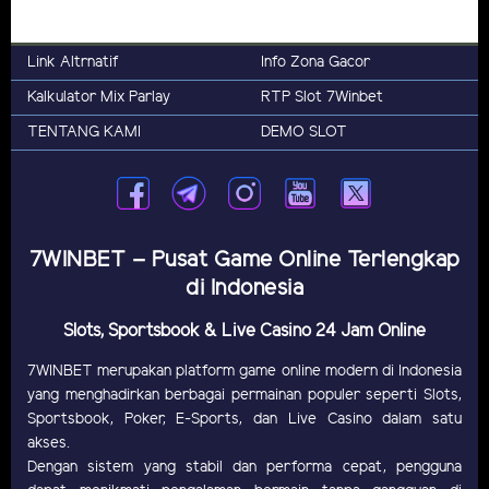
Link Altrnatif
Info Zona Gacor
Kalkulator Mix Parlay
RTP Slot 7Winbet
TENTANG KAMI
DEMO SLOT
7WINBET – Pusat Game Online Terlengkap
di Indonesia
Slots, Sportsbook & Live Casino 24 Jam Online
7WINBET merupakan platform game online modern di Indonesia
yang menghadirkan berbagai permainan populer seperti Slots,
Sportsbook, Poker, E-Sports, dan Live Casino dalam satu
akses.
Dengan sistem yang stabil dan performa cepat, pengguna