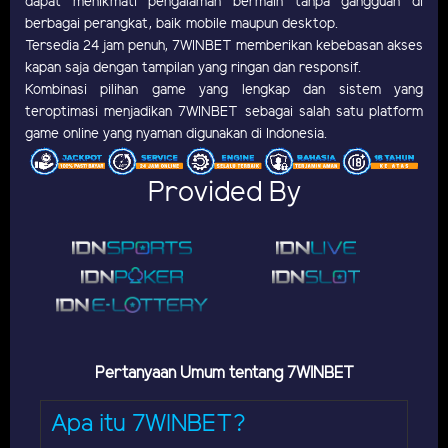
dapat menikmati pengalaman bermain tanpa gangguan di
berbagai perangkat, baik mobile maupun desktop.
Tersedia 24 jam penuh, 7WINBET memberikan kebebasan akses
kapan saja dengan tampilan yang ringan dan responsif.
Kombinasi pilihan game yang lengkap dan sistem yang
teroptimasi menjadikan 7WINBET sebagai salah satu platform
game online yang nyaman digunakan di Indonesia.
Provided By
Pertanyaan Umum tentang 7WINBET
Apa itu 7WINBET?