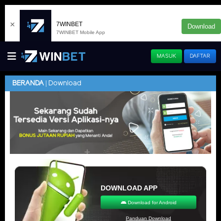
×
7WINBET
Download
7WINBET Mobile App
MASUK
DAFTAR
Download
BERANDA
DOWNLOAD APP
Download for Android
Panduan Download