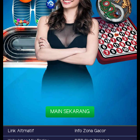
MAIN SEKARANG
Link Altrnatif
Info Zona Gacor